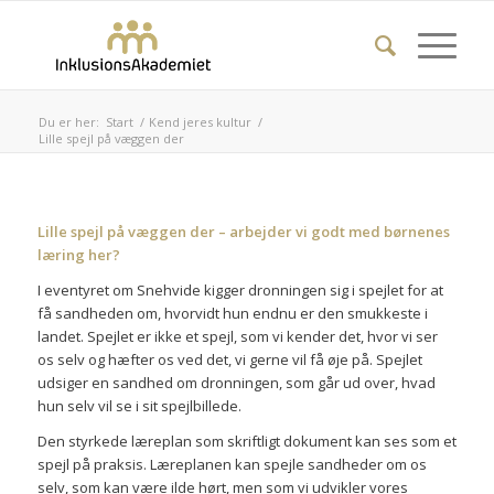
Du er her:
Start
/
Kend jeres kultur
/
Lille spejl på væggen der
Lille spejl på væggen der – arbejder vi godt med børnenes
læring her?
I eventyret om Snehvide kigger dronningen sig i spejlet for at
få sandheden om, hvorvidt hun endnu er den smukkeste i
landet. Spejlet er ikke et spejl, som vi kender det, hvor vi ser
os selv og hæfter os ved det, vi gerne vil få øje på. Spejlet
udsiger en sandhed om dronningen, som går ud over, hvad
hun selv vil se i sit spejlbillede.
Den styrkede læreplan som skriftligt dokument kan ses som et
spejl på praksis. Læreplanen kan spejle sandheder om os
selv, som kan være ilde hørt, men som vi udvikler vores