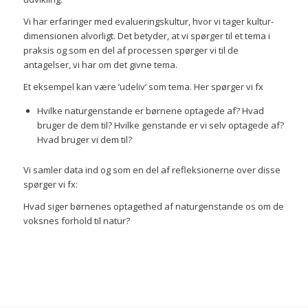
Vi har erfaringer med evalueringskultur, hvor vi tager kultur-
dimensionen alvorligt. Det betyder, at vi spørger til et tema i
praksis og som en del af processen spørger vi til de
antagelser, vi har om det givne tema.
Et eksempel kan være ’udeliv’ som tema. Her spørger vi fx
Hvilke naturgenstande er børnene optagede af? Hvad
bruger de dem til? Hvilke genstande er vi selv optagede af?
Hvad bruger vi dem til?
Vi samler data ind og som en del af refleksionerne over disse
spørger vi fx:
Hvad siger børnenes optagethed af naturgenstande os om de
voksnes forhold til natur?