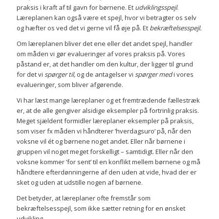
praksis i kraft af til gavn for børnene. Et
udviklingsspejl
.
Læreplanen kan også være et spejl, hvor vi betragter os selv
og hæfter os ved det vi gerne vil få øje på. Et
bekræftelsesspejl.
Om læreplanen bliver det ene eller det andet spejl, handler
om måden vi gør evalueringer af vores praksis på. Vores
påstand er, at det handler om den kultur, der ligger til grund
for det vi
spørger til,
og de antagelser vi
spørger med
i vores
evalueringer, som bliver afgørende.
Vi har læst mange læreplaner og et fremtrædende fællestræk
er, at de alle gengiver alsidige eksempler på fortrinlig praksis.
Meget sjældent formidler læreplaner eksempler på praksis,
som viser fx måden vi håndterer ’hverdagsuro’ på, når den
voksne vil ét og børnene noget andet. Eller når børnene i
gruppen vil noget meget forskelligt – samtidigt. Eller når den
voksne kommer ’for sent’ til en konflikt mellem børnene og må
håndtere efterdønningerne af den uden at vide, hvad der er
sket og uden at udstille nogen af børnene.
Det betyder, at læreplaner ofte fremstår som
bekræftelsesspejl, som ikke sætter retning for en ønsket
udvikling.